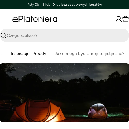
Przejdź
Raty 0% - 5 lub 10 rat, bez dodatkowych kosztów
PragmaPay
do
treści
K
Szukaj
…
Inspiracje i Porady
Jakie mogą być lampy turystyczne? Solarne, LED czy na baterie?