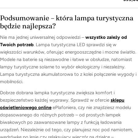
regula
Podsumowanie – która lampa turystyczna
będzie najlepsza?
Nie ma jednej uniwersalnej odpowiedzi –
wszystko zależy od
Twoich potrzeb
. Lampa turystyczna LED sprawdzi się w
większości warunków, oferując energooszczędne i mocne światło.
Modele na baterie są niezawodne i łatwe w obsłudze, natomiast
lampy turystyczne solarne to wybór ekologiczny i niezależny.
Lampa turystyczna akumulatorowa to z kolei połączenie wygody i
mobilności.
Dobrze dobrana lampka turystyczna zwiększa komfort i
bezpieczeństwo każdej wyprawy. Sprawdź w ofercie
sklepu
oświetleniowego online
ePlafoniera, czy nie znajdziesz modelu
dopasowanego do różnych potrzeb – od prostych lampek
biwakowych po zaawansowane lampy z funkcją ładowania
urządzeń. Niezależnie od tego, czy planujesz noc pod namiotem,
wędrówkę po lesie czy relaksujący wieczór na działce –