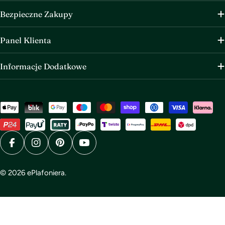
Bezpieczne Zakupy
Panel Klienta
Informacje Dodatkowe
Metody
płatności
Facebook
Instagram
Pinterest
YouTube
© 2026
ePlafoniera
.