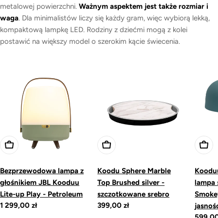
metalowej powierzchni.
Ważnym aspektem jest także rozmiar i
waga
. Dla minimalistów liczy się każdy gram, więc wybiorą lekką,
kompaktową lampkę LED. Rodziny z dziećmi mogą z kolei
postawić na większy model o szerokim kącie świecenia.
Dodaj do koszyka
Dodaj do koszyka
Dodaj
Bezprzewodowa lampa z
Koodu Sphere Marble
Koodu
głośnikiem JBL Kooduu
Top Brushed silver -
lampa 
Lite-up Play - Petroleum
szczotkowane srebro
Smokey
Cena
1 299,00 zł
Cena
399,00 zł
jasnoś
regularna
regularna
Cena
599,00