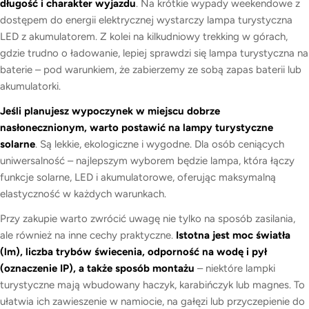
długość i charakter wyjazdu
. Na krótkie wypady weekendowe z
dostępem do energii elektrycznej wystarczy lampa turystyczna
LED z akumulatorem. Z kolei na kilkudniowy trekking w górach,
gdzie trudno o ładowanie, lepiej sprawdzi się lampa turystyczna na
baterie – pod warunkiem, że zabierzemy ze sobą zapas baterii lub
akumulatorki.
Jeśli planujesz wypoczynek w miejscu dobrze
nasłonecznionym, warto postawić na lampy turystyczne
solarne
. Są lekkie, ekologiczne i wygodne. Dla osób ceniących
uniwersalność – najlepszym wyborem będzie lampa, która łączy
funkcje solarne, LED i akumulatorowe, oferując maksymalną
elastyczność w każdych warunkach.
Przy zakupie warto zwrócić uwagę nie tylko na sposób zasilania,
ale również na inne cechy praktyczne.
Istotna jest moc światła
(lm), liczba trybów świecenia, odporność na wodę i pył
(oznaczenie IP), a także sposób montażu
– niektóre lampki
turystyczne mają wbudowany haczyk, karabińczyk lub magnes. To
ułatwia ich zawieszenie w namiocie, na gałęzi lub przyczepienie do