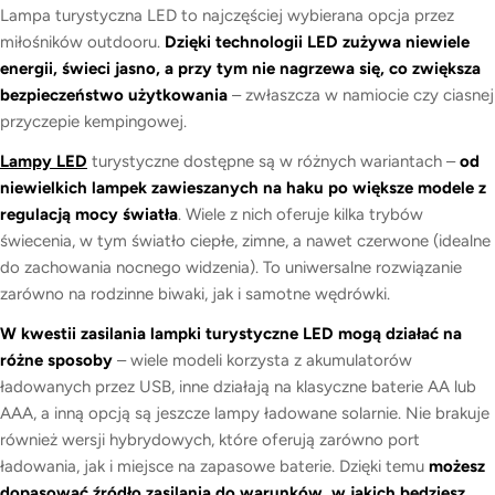
Lampa turystyczna LED to najczęściej wybierana opcja przez
miłośników outdooru.
Dzięki technologii LED zużywa niewiele
energii, świeci jasno, a przy tym nie nagrzewa się, co zwiększa
bezpieczeństwo użytkowania
– zwłaszcza w namiocie czy ciasnej
przyczepie kempingowej.
Lampy LED
turystyczne dostępne są w różnych wariantach –
od
niewielkich lampek zawieszanych na haku po większe modele z
regulacją mocy światła
. Wiele z nich oferuje kilka trybów
świecenia, w tym światło ciepłe, zimne, a nawet czerwone (idealne
do zachowania nocnego widzenia). To uniwersalne rozwiązanie
zarówno na rodzinne biwaki, jak i samotne wędrówki.
W kwestii zasilania lampki turystyczne LED mogą działać na
różne sposoby
– wiele modeli korzysta z akumulatorów
ładowanych przez USB, inne działają na klasyczne baterie AA lub
AAA, a inną opcją są jeszcze lampy ładowane solarnie. Nie brakuje
również wersji hybrydowych, które oferują zarówno port
ładowania, jak i miejsce na zapasowe baterie. Dzięki temu
możesz
dopasować źródło zasilania do warunków, w jakich będziesz