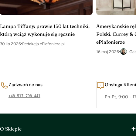
Lampa Tiffany: prawie 150 lat techniki,
Amerykańskie ręk
którą wciąż wykonuje się ręcznie
Polski. Currey &
ePlafonierze
30 lip 2026
Redakcja ePlafoniera.pl
16 maj 2026
Gab
Zadzwoń do nas
Obsługa Klien
+48 517 798 441
Pn-Pt, 9:00 - 1
O Sklepie