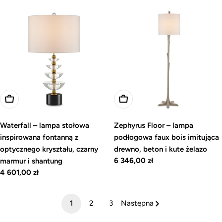
regularna
Dodaj do koszyka
Dodaj do koszyka
Waterfall – lampa stołowa
Zephyrus Floor – lampa
inspirowana fontanną z
podłogowa faux bois imitująca
optycznego kryształu, czarny
drewno, beton i kute żelazo
Cena
6 346,00 zł
marmur i shantung
regularna
Cena
4 601,00 zł
regularna
1
2
3
Następna