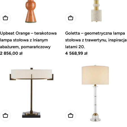
Dodaj do koszyka
Dodaj do koszyka
Upbeat Orange – terakotowa
Goletta – geometryczna lampa
lampa stołowa z lnianym
stołowa z trawertynu, inspiracja
abażurem, pomarańczowy
latami 20.
Cena
2 856,00 zł
Cena
4 568,99 zł
regularna
regularna
Dodaj do koszyka
Dodaj do koszyka