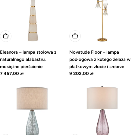
Dodaj do koszyka
Dodaj do koszyka
Eleanora – lampa stołowa z
Novatude Floor – lampa
naturalnego alabastru,
podłogowa z kutego żelaza w
mosiężne pierścienie
płatkowym złocie i srebrze
Cena
7 457,00 zł
Cena
9 202,00 zł
regularna
regularna