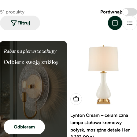
51 produkty
Porównaj:
Filtruj
Rabat na pierwsze zakupy
Odbierz swoją zniżkę
Dodaj do koszyka
Lynton Cream – ceramiczna
lampa stołowa kremowy
Odbieram
połysk, mosiężne detale i len
Cena
3 332,00 zł