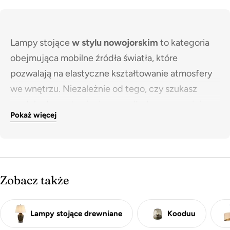
Lampy stojące
w stylu nowojorskim
to kategoria
obejmująca mobilne źródła światła, które
pozwalają na elastyczne kształtowanie atmosfery
we wnętrzu. Niezależnie od tego, czy szukasz
modelu do postawienia na podłodze, czy mniejszej
Pokaż więcej
oprawy na komodę, wspólnym mianownikiem tej
kolekcji jest wyrafinowana elegancja i brak
Cechą rozpoznawczą tych lamp są solidne, lśniące
konieczności skomplikowanego montażu. To
podstawy wykonane z metalu w wykończeniu
elementy, które momentalnie podnoszą standard
polerowany nikiel
lub
chrom
, czasem wzbogacone
Zobacz także
wykończenia
salonu
,
sypialni
czy domowego
elementami ze szkła. Zwieńczone są one
gabinetu
.
różnorodnymi kloszami: od klasycznych,
Lampy stojące drewniane
Kooduu
tekstylnych abażurów dających przytulne światło,