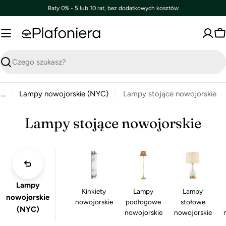
Przejdź
Raty 0% - 5 lub 10 rat, bez dodatkowych kosztów
PragmaPay
do
treści
K
Szukaj
…
Lampy nowojorskie (NYC)
Lampy stojące nowojorskie
Lampy stojące nowojorskie
Lampy
Kinkiety
Lampy
Lampy
nowojorskie
nowojorskie
podłogowe
stołowe
(NYC)
nowojorskie
nowojorskie