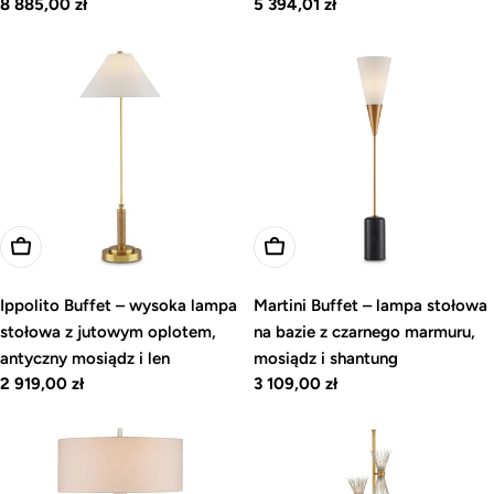
Cena
8 885,00 zł
Cena
5 394,01 zł
regularna
regularna
Dodaj do koszyka
Dodaj do koszyka
Ippolito Buffet – wysoka lampa
Martini Buffet – lampa stołowa
stołowa z jutowym oplotem,
na bazie z czarnego marmuru,
antyczny mosiądz i len
mosiądz i shantung
Cena
2 919,00 zł
Cena
3 109,00 zł
regularna
regularna