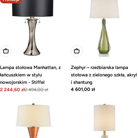
Dodaj do koszyka
Dodaj do koszyka
Lampa stołowa Manhattan, z
Zephyr – rzeźbiarska lampa
łańcuszkiem w stylu
stołowa z zielonego szkła, akryl
nowojorskim - Stiffel
i shantung
Cena
4 601,00 zł
2 244,60 zł
2 494,00 zł
Cena
Cena
regularna
promocyjna
regularna