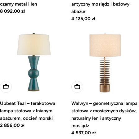
czarny metal i len
antyczny mosiądz i beżowy
Cena
8 092,00 zł
abażur
regularna
Cena
4 125,00 zł
regularna
Dodaj do koszyka
Dodaj do koszyka
Upbeat Teal – terakotowa
Walwyn – geometryczna lampa
lampa stołowa z lnianym
stołowa z mosiężnych dysków,
abażurem, odcień morski
naturalny len i antyczny
Cena
2 856,00 zł
mosiądz
regularna
Cena
4 537,00 zł