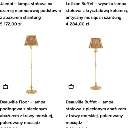
Jacobi – lampa stołowa na
Lothian Buffet – wysoka lampa
czarnej marmurowej podstawie
stołowa z kryształową kolumną,
z abażurem shantung
antyczny mosiądz i szantung
Cena
5 172,00 zł
Cena
4 284,00 zł
regularna
regularna
Dodaj do koszyka
Dodaj do koszyka
Deauville Floor – lampa
Deauville Buffet – lampa
podłogowa z plecionym
stołowa z plecionym abażurem
abażurem z trawy morskiej,
z trawy morskiej, polerowany
polerowany mosiądz
mosiądz