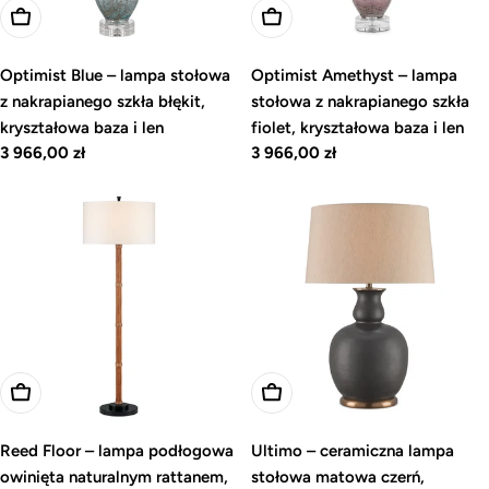
Dodaj do koszyka
Dodaj do koszyka
Optimist Blue – lampa stołowa
Optimist Amethyst – lampa
z nakrapianego szkła błękit,
stołowa z nakrapianego szkła
kryształowa baza i len
fiolet, kryształowa baza i len
Cena
3 966,00 zł
Cena
3 966,00 zł
regularna
regularna
Dodaj do koszyka
Dodaj do koszyka
Reed Floor – lampa podłogowa
Ultimo – ceramiczna lampa
owinięta naturalnym rattanem,
stołowa matowa czerń,