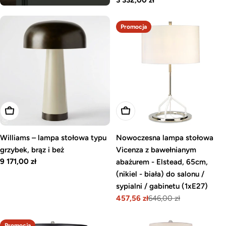
regularna
Promocja
Dodaj do koszyka
Dodaj do koszyka
Williams – lampa stołowa typu
Nowoczesna lampa stołowa
grzybek, brąz i beż
Vicenza z bawełnianym
Cena
9 171,00 zł
abażurem - Elstead, 65cm,
regularna
(nikiel - biała) do salonu /
sypialni / gabinetu (1xE27)
457,56 zł
646,00 zł
Cena
Cena
promocyjna
regularna
Promocja