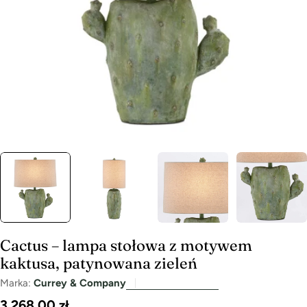
Cactus – lampa stołowa z motywem
kaktusa, patynowana zieleń
Marka:
Currey & Company
Cena
3 268,00 zł