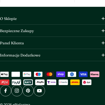
O Sklepie
Bezpieczne Zakupy
Panel Klienta
Informacje Dodatkowe
Metody
płatności
Facebook
Instagram
Pinterest
YouTube
© 2026
ePlafoniera
.