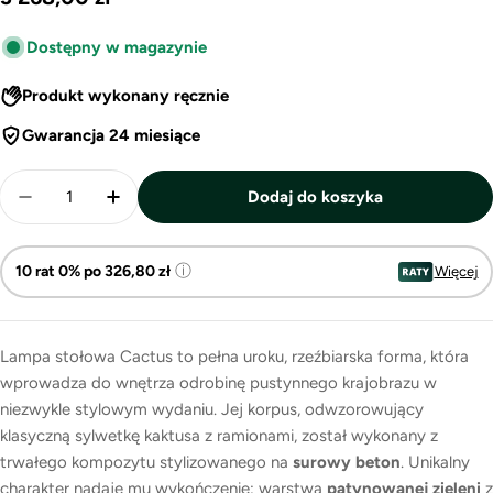
regularna
Dostępny w magazynie
Produkt wykonany ręcznie
Gwarancja 24 miesiące
Ilość
Dodaj do koszyka
Zmniejsz ilość dla Cactus – lampa stołowa z motyw
Zwiększ ilość dla Cactus – lampa stołow
ⓘ
10 rat 0% po 326,80 zł
Więcej
Lampa stołowa Cactus to pełna uroku, rzeźbiarska forma, która
wprowadza do wnętrza odrobinę pustynnego krajobrazu w
niezwykle stylowym wydaniu. Jej korpus, odwzorowujący
klasyczną sylwetkę kaktusa z ramionami, został wykonany z
trwałego kompozytu stylizowanego na
surowy beton
. Unikalny
charakter nadaje mu wykończenie: warstwa
patynowanej zieleni
z