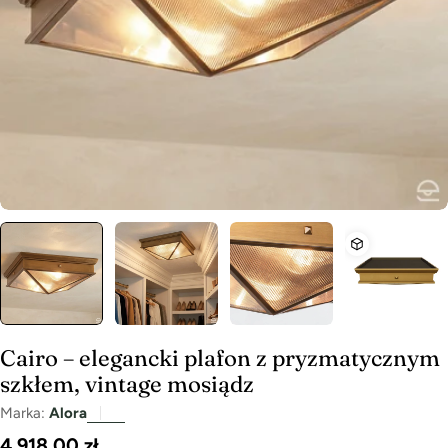
Cairo – elegancki plafon z pryzmatycznym
szkłem, vintage mosiądz
Marka:
Alora
Cena
4 918,00 zł