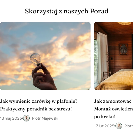
Skorzystaj z naszych Porad
Jak wymienić żarówkę w plafonie?
Jak zamontować 
Praktyczny poradnik bez stresu!
Montaż oświetlen
po kroku!
13 maj 2025
Piotr Majewski
17 lut 2025
Piot