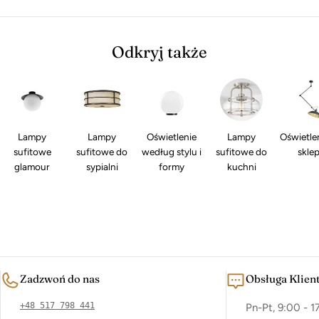
Odkryj także
Lampy
Lampy
Oświetlenie
Lampy
Oświetle
sufitowe
sufitowe do
według stylu i
sufitowe do
skle
glamour
sypialni
formy
kuchni
Zadzwoń do nas
Obsługa Klien
+48 517 798 441
Pn-Pt, 9:00 - 1