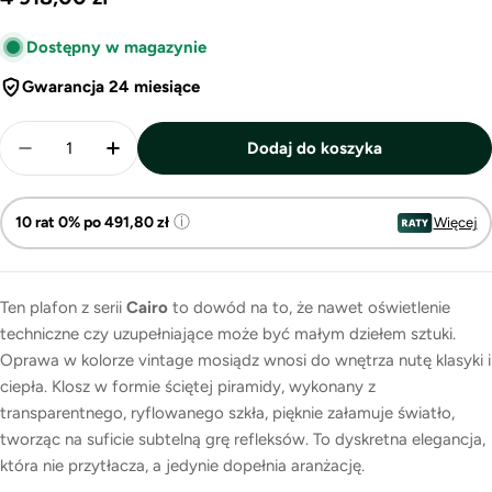
regularna
Dostępny w magazynie
Gwarancja 24 miesiące
Ilość
Dodaj do koszyka
Zmniejsz ilość dla Cairo – elegancki plafon z pryz
Zwiększ ilość dla Cairo – elegancki plaf
ⓘ
10 rat 0% po 491,80 zł
Więcej
Ten plafon z serii
Cairo
to dowód na to, że nawet oświetlenie
techniczne czy uzupełniające może być małym dziełem sztuki.
Oprawa w kolorze vintage mosiądz wnosi do wnętrza nutę klasyki i
ciepła. Klosz w formie ściętej piramidy, wykonany z
transparentnego, ryflowanego szkła, pięknie załamuje światło,
tworząc na suficie subtelną grę refleksów. To dyskretna elegancja,
która nie przytłacza, a jedynie dopełnia aranżację.