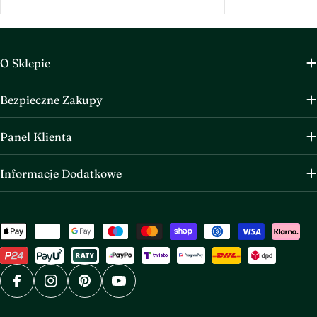
O Sklepie
Bezpieczne Zakupy
Panel Klienta
Informacje Dodatkowe
Metody
płatności
Facebook
Instagram
Pinterest
YouTube