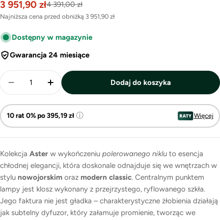
3 951,90 zł
Cena
Cena
4 391,00 zł
promocyjna
regularna
Najniższa cena przed obniżką
3 951,90 zł
Dostępny w magazynie
Gwarancja 24 miesiące
Ilość
Dodaj do koszyka
Zmniejsz ilość dla Aster – lampa wisząca ryflowana 
Zwiększ ilość dla Aster – lampa wisząca r
ⓘ
10 rat 0% po 395,19 zł
Więcej
Kolekcja
Aster
w wykończeniu
polerowanego niklu
to esencja
chłodnej elegancji, która doskonale odnajduje się we wnętrzach w
stylu
nowojorskim
oraz
modern classic
. Centralnym punktem
lampy jest klosz wykonany z przejrzystego, ryflowanego szkła.
Jego faktura nie jest gładka – charakterystyczne żłobienia działają
jak subtelny dyfuzor, który załamuje promienie, tworząc we