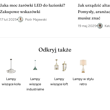
Jaka moc żarówki LED do łazienki?
Jak urządzić alt
Zakupowe wskazówki
Pomysły, aranżacj
musisz znać
17 lut 2025
Piotr Majewski
19 maj 2025
Kat
Odkryj także
Lampy
Lampy
Lampy
Lampy w stylu
wiszące koła
wiszące
wiszące loft
retro
industrialne