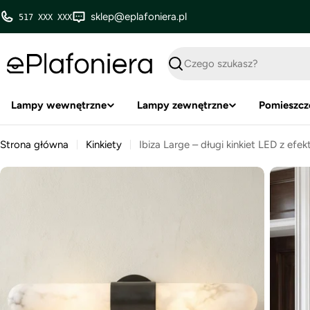
Przejdź
sklep@eplafoniera.pl
517 XXX XXX
do
treści
Szukaj
Lampy wewnętrzne
Lampy zewnętrzne
Pomieszcz
Strona główna
Kinkiety
Ibiza Large – długi kinkiet LED z ef
Przejdź
do
informacji
o
produkcie
Otwórz multimedia 0 w oknie modalnym
Otwórz m