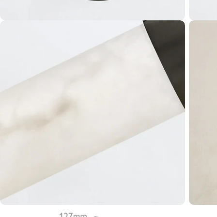
Otwórz multimedia 6 w oknie modalnym
Otwórz 