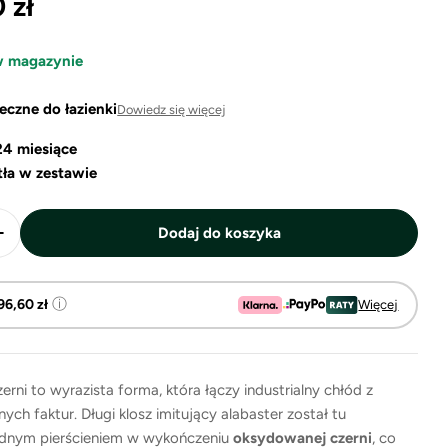
 zł
na
w magazynie
eczne do łazienki
Dowiedz się więcej
24 miesiące
tła w zestawie
Dodaj do koszyka
lość dla Ibiza Large – długi kinkiet LED z efektem ala
Zwiększ ilość dla Ibiza Large – długi kinkiet LED z ef
ⓘ
96,60 zł
Więcej
zerni to wyrazista forma, która łączy industrialny chłód z
ych faktur. Długi klosz imitujący alabaster został tu
idnym pierścieniem w wykończeniu
oksydowanej czerni
, co