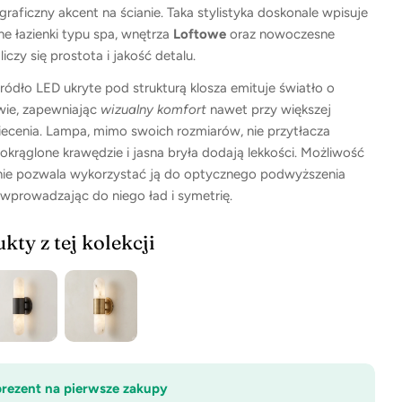
raficzny akcent na ścianie. Taka stylistyka doskonale wpisuje
ne łazienki typu spa, wnętrza
Loftowe
oraz nowoczesne
liczy się prostota i jakość detalu.
ódło LED ukryte pod strukturą klosza emituje światło o
wie, zapewniając
wizualny komfort
nawet przy większej
iecenia. Lampa, mimo swoich rozmiarów, nie przytłacza
aokrąglone krawędzie i jasna bryła dodają lekkości. Możliwość
ie pozwala wykorzystać ją do optycznego podwyższenia
 wprowadzając do niego ład i symetrię.
kty z tej kolekcji
prezent na pierwsze zakupy