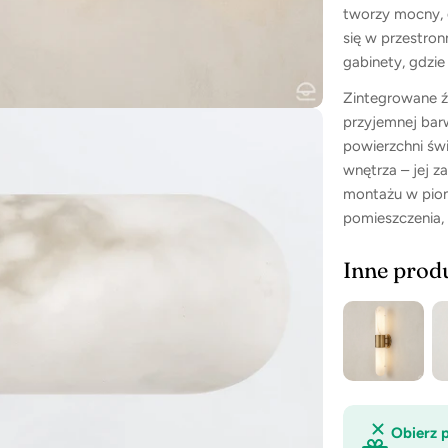
tworzy mocny, g
się w przestron
gabinety, gdzie 
Zintegrowane źr
przyjemnej bar
powierzchni św
wnętrza – jej z
montażu w pion
pomieszczenia,
Inne produ
multimedia 5 w oknie modalnym
Obierz 